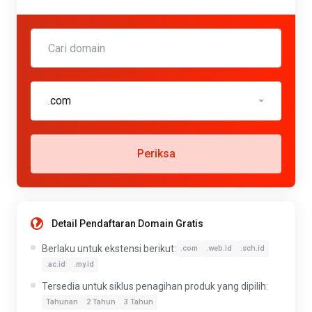
.com
Periksa
Detail Pendaftaran Domain Gratis
Berlaku untuk ekstensi berikut:
.com
.web.id
.sch.id
.ac.id
.my.id
Tersedia untuk siklus penagihan produk yang dipilih:
Tahunan
2 Tahun
3 Tahun